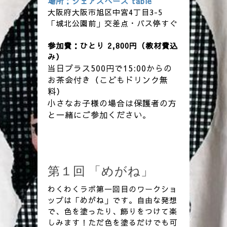
場所：シェアスペース table
大阪府大阪市旭区中宮4丁目3-5
「城北公園前」交差点・バス停すぐ
参加費：ひとり 2,800円
（教材費込
み）
当日プラス500円で15:00からの
お茶会付き（こどもドリンク無
料）
小さなお子様の場合は保護者の方
と一緒にご参加ください
。
第１回 「めがね」
わくわくラボ第一回目のワークショ
ップは「めがね」です。自由な発想
で、色を塗ったり、飾りをつけて楽
しみます！ただ色を塗るだけでも可